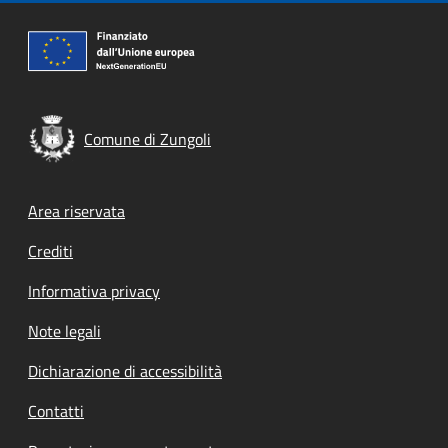
Comune di Zungoli
Footer menu
Area riservata
Crediti
Informativa privacy
Note legali
Dichiarazione di accessibilità
Contatti