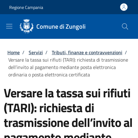
Salta al contenuto principale
Skip to footer content
Regione Campania
Comune di Zungoli
Briciole di pane
Home
/
Servizi
/
Tributi, finanze e contravvenzioni
/
Versare la tassa sui rifiuti (TARI): richiesta di trasmissione
dell’invito al pagamento mediante posta elettronica
ordinaria o posta elettronica certificata
Versare la tassa sui rifiuti
(TARI): richiesta di
trasmissione dell’invito al
pagamento mediante