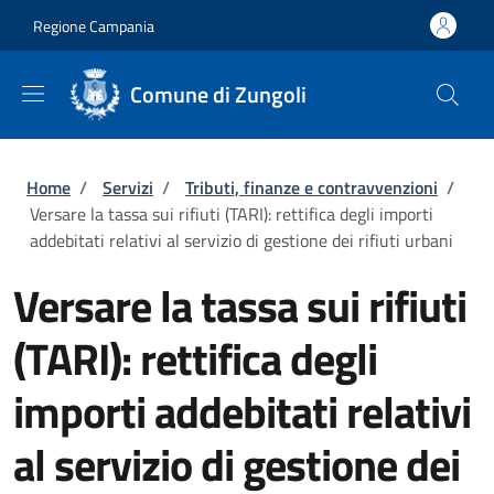
Salta al contenuto principale
Skip to footer content
Regione Campania
Comune di Zungoli
Briciole di pane
Home
/
Servizi
/
Tributi, finanze e contravvenzioni
/
Versare la tassa sui rifiuti (TARI): rettifica degli importi
addebitati relativi al servizio di gestione dei rifiuti urbani
Versare la tassa sui rifiuti
(TARI): rettifica degli
importi addebitati relativi
al servizio di gestione dei