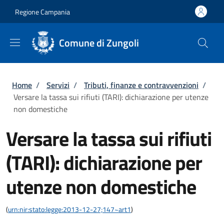
Salta al contenuto principale
Skip to footer content
Regione Campania
Comune di Zungoli
Briciole di pane
Home
/
Servizi
/
Tributi, finanze e contravvenzioni
/
Versare la tassa sui rifiuti (TARI): dichiarazione per utenze
non domestiche
Versare la tassa sui rifiuti
(TARI): dichiarazione per
utenze non domestiche
(
urn:nir:stato:legge:2013-12-27;147~art1
)