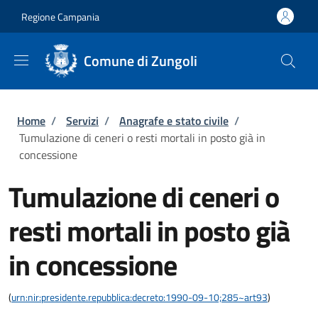
Salta al contenuto principale
Skip to footer content
Regione Campania
Comune di Zungoli
Briciole di pane
Home
/
Servizi
/
Anagrafe e stato civile
/
Tumulazione di ceneri o resti mortali in posto già in
concessione
Tumulazione di ceneri o
resti mortali in posto già
in concessione
(
urn:nir:presidente.repubblica:decreto:1990-09-10;285~art93
)