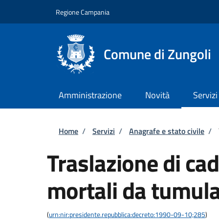
Salta al contenuto principale
Skip to footer content
Regione Campania
Comune di Zungoli
Amministrazione
Novità
Servizi
Briciole di pane
Home
/
Servizi
/
Anagrafe e stato civile
/
Traslazione di cad
mortali da tumula
(
urn:nir:presidente.repubblica:decreto:1990-09-10;285
)