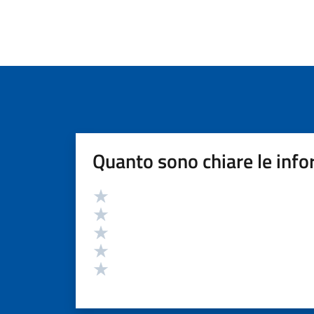
Quanto sono chiare le info
Valutazione
Valuta 5 stelle su 5
Valuta 4 stelle su 5
Valuta 3 stelle su 5
Valuta 2 stelle su 5
Valuta 1 stelle su 5