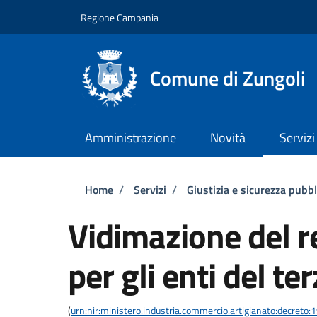
Salta al contenuto principale
Skip to footer content
Regione Campania
Comune di Zungoli
Amministrazione
Novità
Servizi
Briciole di pane
Home
/
Servizi
/
Giustizia e sicurezza pubbl
Vidimazione del re
per gli enti del te
(
urn:nir:ministero.industria.commercio.artigianato:decreto