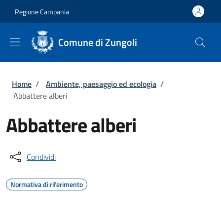
Salta al contenuto principale
Skip to footer content
Regione Campania
Comune di Zungoli
Briciole di pane
Home
/
Ambiente, paesaggio ed ecologia
/
Abbattere alberi
Abbattere alberi
Condividi
Normativa di riferimento