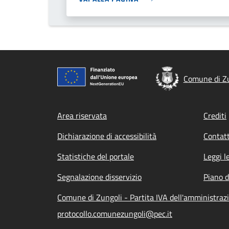
Comune di Z
Footer menu
Area riservata
Crediti
Dichiarazione di accessibilità
Contatt
Statistiche del portale
Leggi l
Segnalazione disservizio
Piano d
Comune di Zungoli - Partita IVA dell'amministra
protocollo.comunezungoli@pec.it