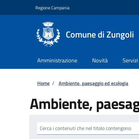
Salta al contenuto principale
Skip to footer content
Regione Campania
Comune di Zungoli
Amministrazione
Novità
Servizi
Briciole di pane
Home
/
Ambiente, paesaggio ed ecologia
Ambiente, paesag
Cerca i contenuti che nel titolo contengono: