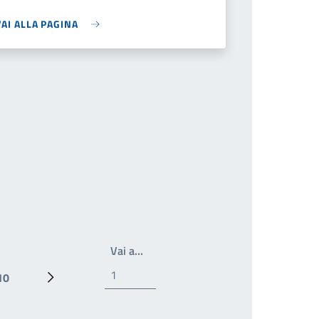
VAI ALLA PAGINA
Scrivi il numero della pagina a cui a
Vai a…
10
Ultima pagina
Pagina successiva