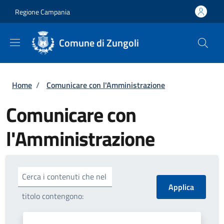
Salta al contenuto principale
Skip to footer content
Regione Campania
Comune di Zungoli
Briciole di pane
Home
/
Comunicare con l'Amministrazione
Comunicare con
l'Amministrazione
Cerca i contenuti che nel
titolo contengono: