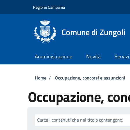
Salta al contenuto principale
Skip to footer content
Regione Campania
Comune di Zungoli
Amministrazione
Novità
Servizi
Briciole di pane
Home
/
Occupazione, concorsi e assunzioni
Occupazione, conc
Cerca i contenuti che nel titolo contengono: