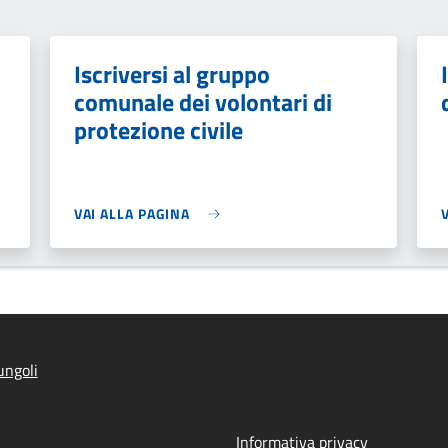
Iscriversi al gruppo
comunale dei volontari di
protezione civile
VAI ALLA PAGINA
ungoli
Informativa privacy