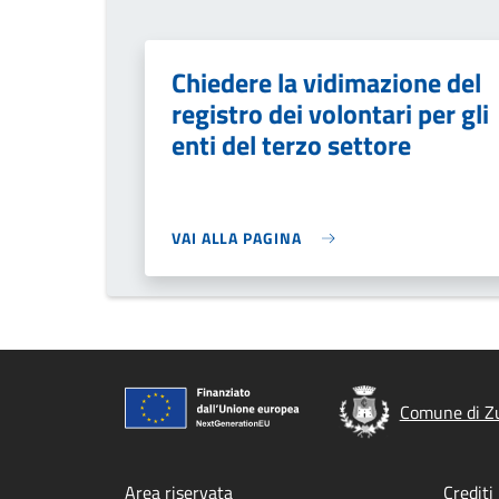
Chiedere la vidimazione del
registro dei volontari per gli
enti del terzo settore
VAI ALLA PAGINA
Comune di Z
Area riservata
Crediti