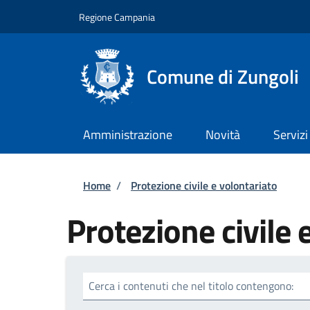
Salta al contenuto principale
Skip to footer content
Regione Campania
Comune di Zungoli
Amministrazione
Novità
Servizi
Briciole di pane
Home
/
Protezione civile e volontariato
Protezione civile 
Cerca i contenuti che nel titolo contengono: