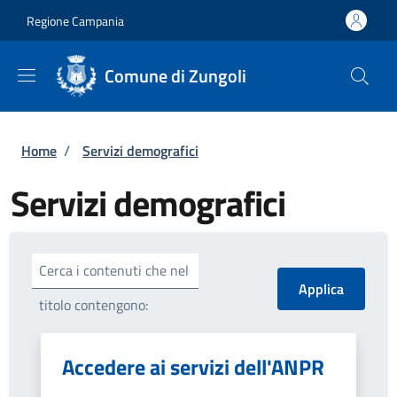
Salta al contenuto principale
Skip to footer content
Regione Campania
Comune di Zungoli
Briciole di pane
Home
/
Servizi demografici
Servizi demografici
Cerca i contenuti che nel
titolo contengono:
Accedere ai servizi dell'ANPR