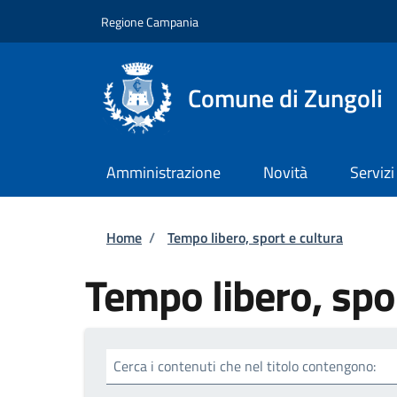
Salta al contenuto principale
Skip to footer content
Regione Campania
Comune di Zungoli
Amministrazione
Novità
Servizi
Briciole di pane
Home
/
Tempo libero, sport e cultura
Tempo libero, spor
Cerca i contenuti che nel titolo contengono: