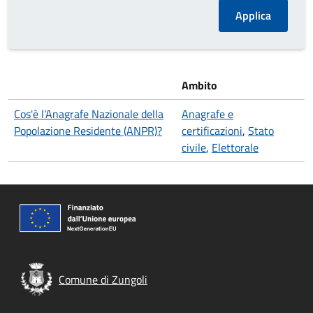
Ambito
Cos'è l’Anagrafe Nazionale della
Anagrafe e
Popolazione Residente (ANPR)?
certificazioni
,
Stato
civile
,
Elettorale
Comune di Zungoli