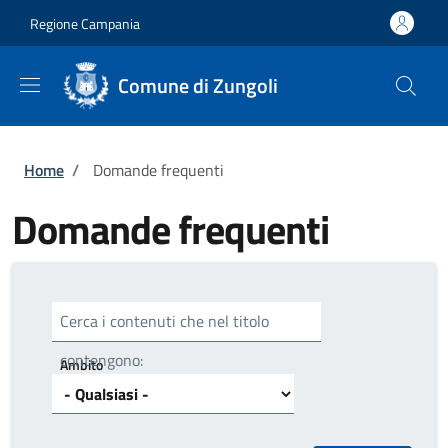
Salta al contenuto principale
Skip to footer content
Regione Campania
Comune di Zungoli
Briciole di pane
Home
/
Domande frequenti
Domande frequenti
Cerca i contenuti che nel titolo
contengono:
Ambito