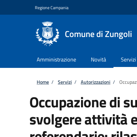
Salta al contenuto principale
Skip to footer content
Regione Campania
Comune di Zungoli
Amministrazione
Novità
Servizi
Briciole di pane
Home
/
Servizi
/
Autorizzazioni
/
Occupazi
Occupazione di su
svolgere attività e
referendarie: rilas